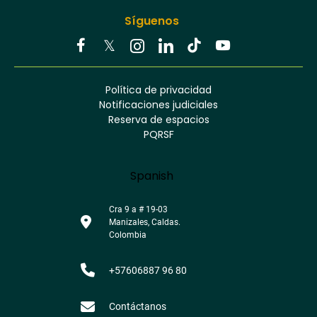
Síguenos
Youtube
Facebook
Twitter
Tiktok
Política de privacidad
Instagram
Menú
Linkedin
Notificaciones judiciales
footer
Reserva de espacios
PQRSF
Language
Spanish
Cra 9 a # 19-03
Manizales, Caldas.
Colombia
+57606887 96 80
Contáctanos