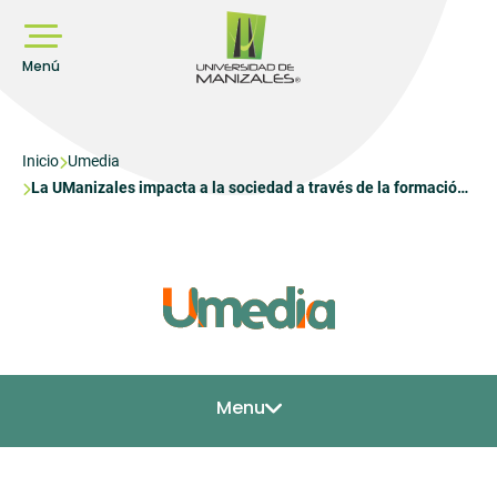
Pasar
al
contenido
principal
Menú
Sobrescribir
Inicio
Umedia
La UManizales impacta a la sociedad a través de la formación
enlaces
para el trabajo
de
ayuda
a
la
navegación
Menu