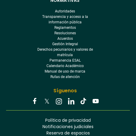
NORMATIVAS
Autoridades
Transparencia y acceso a la
información pública
Reglamentos
Resoluciones
Acuerdos
Gestión Integral
Derechos pecuniarios y valores de
matrícula
Permanencia ESAL
Calendario Académico
Manual de uso de marca
Rutas de atención
Síguenos
Youtube
Facebook
Twitter
Tiktok
Política de privacidad
Instagram
Menú
Linkedin
Notificaciones judiciales
footer
Reserva de espacios