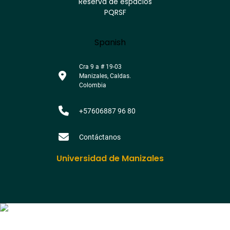
Reserva de espacios
PQRSF
Language
Spanish
Cra 9 a # 19-03
Manizales, Caldas.
Colombia
+57606887 96 80
Contáctanos
Universidad de Manizales