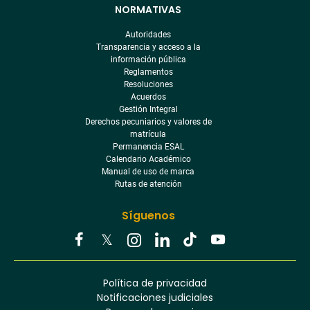
NORMATIVAS
Autoridades
Transparencia y acceso a la
información pública
Reglamentos
Resoluciones
Acuerdos
Gestión Integral
Derechos pecuniarios y valores de
matrícula
Permanencia ESAL
Calendario Académico
Manual de uso de marca
Rutas de atención
Síguenos
Youtube
Facebook
Twitter
Tiktok
Política de privacidad
Instagram
Menú
Linkedin
Notificaciones judiciales
footer