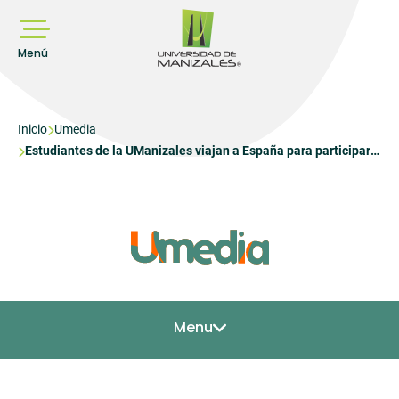
Pasar
al
contenido
principal
Menú
Sobrescribir
Inicio
Umedia
Estudiantes de la UManizales viajan a España para participar
enlaces
en escuela de verano internacional
de
ayuda
a
la
navegación
Menu