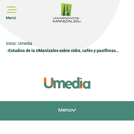
Pasar
al
contenido
principal
Menú
Sobrescribir
Inicio
Umedia
Estudios de la UManizales sobre cidra, cafés y pasifloras
enlaces
colombianas llegaron hasta España
de
ayuda
a
la
navegación
Menu