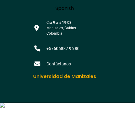
Language
Spanish
Cra 9 a # 19-03
Manizales, Caldas.
Colombia
+57606887 96 80
Contáctanos
Universidad de Manizales