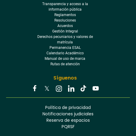
Transparencia y acceso a la
información pública
Reglamentos
Resoluciones
Acuerdos
Gestión Integral
Derechos pecuniarios y valores de
matrícula
Permanencia ESAL
Calendario Académico
Manual de uso de marca
Rutas de atención
Síguenos
Youtube
Facebook
Twitter
Tiktok
Política de privacidad
Instagram
Menú
Linkedin
Notificaciones judiciales
footer
Reserva de espacios
PQRSF