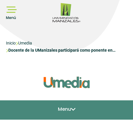
Pasar
al
contenido
principal
Menú
Sobrescribir
Inicio
Umedia
Docente de la UManizales participará como ponente en
enlaces
seminario internacional sobre educación, sostenibilidad y
de
derechos humanos que se realiza en Brasil
ayuda
a
la
navegación
Menu