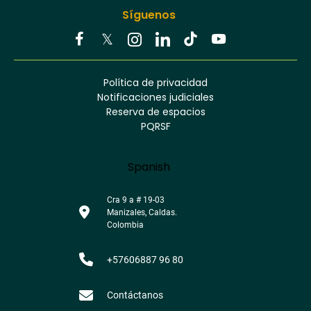
Síguenos
Youtube
Facebook
Twitter
Tiktok
Política de privacidad
Instagram
Menú
Linkedin
Notificaciones judiciales
footer
Reserva de espacios
PQRSF
Language
Spanish
Cra 9 a # 19-03
Manizales, Caldas.
Colombia
+57606887 96 80
Contáctanos