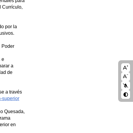
entales para
 Currículo,
o por la
usivos.
. Poder
 e
A11
parar a
idad de
blo
se a través
-superior
cho Quesada,
grama
erior en