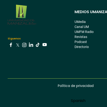
MEDIOS UMANIZA
Menú
pre
UMedia
Canal UM
footer
UMFM Radio
Revistas
Síguenos
Podcast
Directorio
Youtube
Facebook
Tiktok
Twitter
Instagram
Linkedin
Política de privacidad
Menú
footer
Language
Spanish