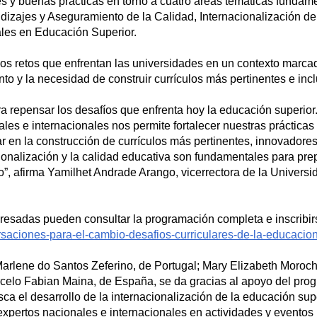
s y buenas prácticas en torno a cuatro áreas temáticas fundam
ndizajes y Aseguramiento de la Calidad, Internacionalización del
les en Educación Superior.
os retos que enfrentan las universidades en un contexto marcad
to y la necesidad de construir currículos más pertinentes e incl
a repensar los desafíos que enfrenta hoy la educación superior
les e internacionales nos permite fortalecer nuestras prácticas
 en la construcción de currículos más pertinentes, innovadores
nacionalización y la calidad educativa son fundamentales para pre
uro”, afirma Yamilhet Andrade Arango, vicerrectora de la Univers
teresadas pueden consultar la programación completa e inscribir
rsaciones-para-el-cambio-desafios-curriculares-de-la-educacion
 Marlene do Santos Zeferino, de Portugal; Mary Elizabeth Moro
rcelo Fabian Maina, de España, se da gracias al apoyo del pro
usca el desarrollo de la internacionalización de la educación sup
expertos nacionales e internacionales en actividades y eventos