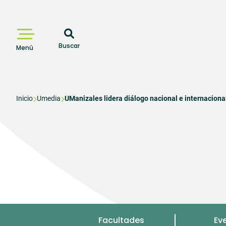
Pasar
al
contenido
principal
Buscar
Menú
Sobrescribir
Inicio
Umedia
UManizales lidera diálogo nacional e internacional
enlaces
de
ayuda
a
la
navegación
Menu
Facultades
Ev