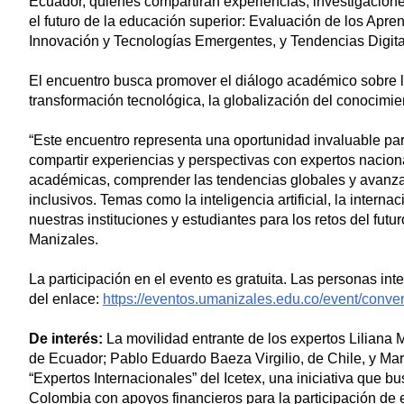
Ecuador, quienes compartirán experiencias, investigacione
el futuro de la educación superior: Evaluación de los Apre
Innovación y Tecnologías Emergentes, y Tendencias Digita
El encuentro busca promover el diálogo académico sobre l
transformación tecnológica, la globalización del conocimien
“Este encuentro representa una oportunidad invaluable par
compartir experiencias y perspectivas con expertos naciona
académicas, comprender las tendencias globales y avanzar
inclusivos. Temas como la inteligencia artificial, la inter
nuestras instituciones y estudiantes para los retos del fut
Manizales.
La participación en el evento es gratuita. Las personas in
del enlace:
https://eventos.umanizales.edu.co/event/conve
De interés:
La movilidad entrante de los expertos Liliana
de Ecuador; Pablo Eduardo Baeza Virgilio, de Chile, y Ma
“Expertos Internacionales” del Icetex, una iniciativa que b
Colombia con apoyos financieros para la participación de 