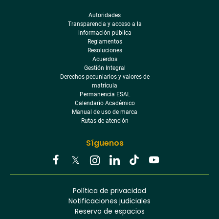
Autoridades
Transparencia y acceso a la
información pública
Reglamentos
Resoluciones
Acuerdos
Gestión Integral
Derechos pecuniarios y valores de
matrícula
Permanencia ESAL
Calendario Académico
Manual de uso de marca
Rutas de atención
Síguenos
Youtube
Facebook
Twitter
Tiktok
Política de privacidad
Instagram
Menú
Linkedin
Notificaciones judiciales
footer
Reserva de espacios