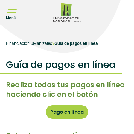
Pasar
al
contenido
principal
Menú
Sobrescribir
Financiación UManizales
Guía de pagos en línea
enlaces
de
Guía de pagos en línea
ayuda
a
Realiza todos tus pagos en línea
la
navegación
haciendo clic en el botón
Pago en línea