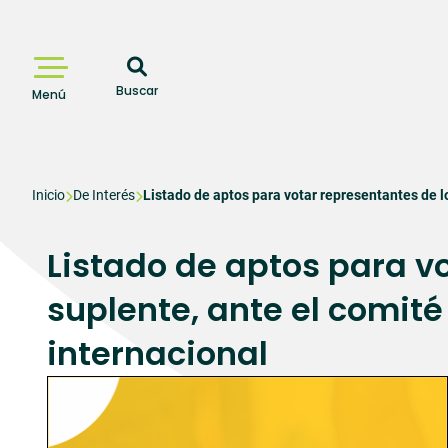
Pasar
al
contenido
principal
Buscar
Menú
Sobrescribir
Inicio
De Interés
Listado de aptos para votar representantes de l
enlaces
Listado de aptos para vo
de
suplente, ante el comit
ayuda
a
internacional
la
navegación