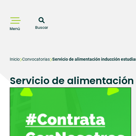
Pasar
al
contenido
principal
Buscar
Menú
Sobrescribir
Inicio
Convocatorias
Servicio de alimentación inducción estudi
enlaces
Servicio de alimentación
de
ayuda
a
la
navegación