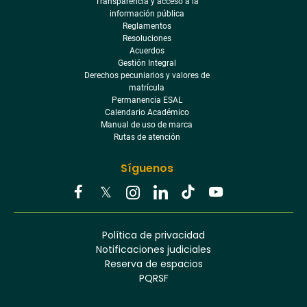
Transparencia y acceso a la
información pública
Reglamentos
Resoluciones
Acuerdos
Gestión Integral
Derechos pecuniarios y valores de
matrícula
Permanencia ESAL
Calendario Académico
Manual de uso de marca
Rutas de atención
Síguenos
Youtube
Facebook
Twitter
Tiktok
Política de privacidad
Instagram
Menú
Linkedin
Notificaciones judiciales
footer
Reserva de espacios
PQRSF