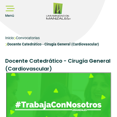
Pasar
al
contenido
principal
Menú
Sobrescribir
Inicio
Convocatorias
Docente Catedrático - Cirugía General (Cardiovascular)
enlaces
de
ayuda
Docente Catedrático - Cirugía General
a
(Cardiovascular)
la
navegación