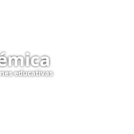
démica
nes educativas